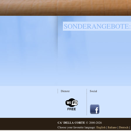
SONDERANGEBOTE:
Dienste
Social
CA' DELLA CORTE
© 2000-2026
Choose your favourite language:
English
|
Italiano
|
Deutsch
|