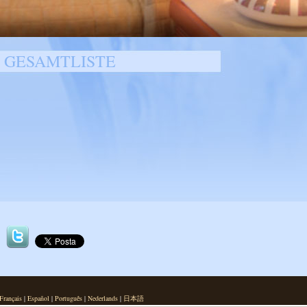
 GESAMTLISTE
Français
|
Español
|
Português
|
Nederlands
|
日本語