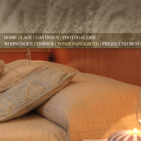
HOME
|
LAGE
|
GASTHAUS
|
PHOTOGALERIE
|
WOHNUNGEN
|
ZIMMER
|
SONDERANGEBOTE |
PREISE UND RES