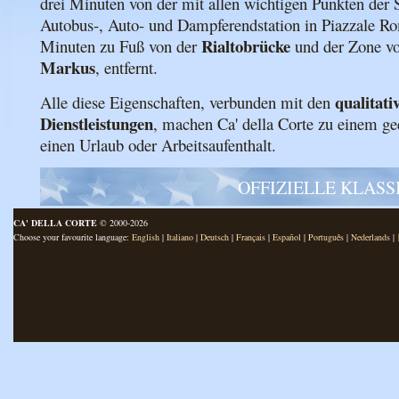
drei Minuten von der mit allen wichtigen Punkten der 
Autobus-, Auto- und Dampferendstation in Piazzale Ro
Rialtobrücke
Minuten zu Fuß von der
und der Zone v
Markus
, entfernt.
qualitati
Alle diese Eigenschaften, verbunden mit den
Dienstleistungen
, machen Ca' della Corte zu einem ge
einen Urlaub oder Arbeitsaufenthalt.
OFFIZIELLE KLASS
CA' DELLA CORTE
© 2000-2026
Choose your favourite language:
English
|
Italiano
|
Deutsch
|
Français
|
Español
|
Português
|
Nederlands
|