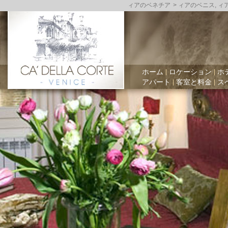
ィアのベネチア
> ィアのベニス, 
ホーム
|
ロケーション
|
ホ
アパート
|
客室と料金
|
ス